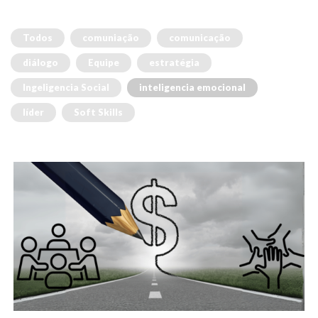
Todos
comuniação
comunicação
diálogo
Equipe
estratégia
Ingeligencia Social
inteligencia emocional
líder
Soft Skills