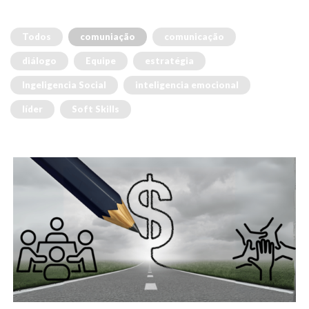
Todos
comuniação
comunicação
diálogo
Equipe
estratégia
Ingeligencia Social
inteligencia emocional
líder
Soft Skills