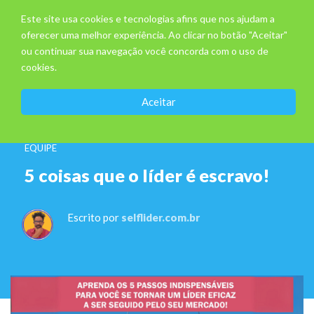
Este site usa cookies e tecnologias afins que nos ajudam a
oferecer uma melhor experiência. Ao clicar no botão "Aceitar"
ou continuar sua navegação você concorda com o uso de
cookies.
Aceitar
EQUIPE
5 coisas que o líder é escravo!
Escrito por
selflider.com.br