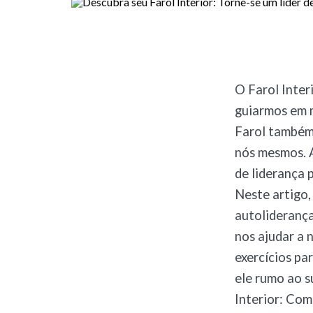
O Farol Inter
guiarmos em m
Farol também
nós mesmos. 
de liderança 
Neste artigo,
autolideranç
nos ajudar a 
exercícios pa
ele rumo ao 
Interior: Com