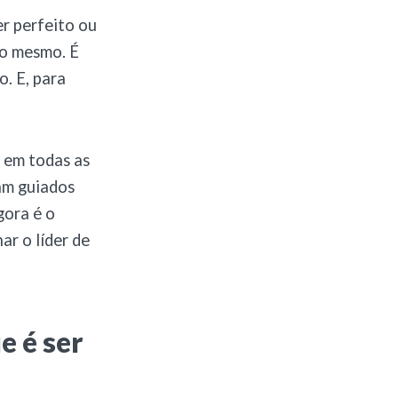
er perfeito ou
go mesmo. É
. E, para
 em todas as
ram guiados
gora é o
ar o líder de
e é ser