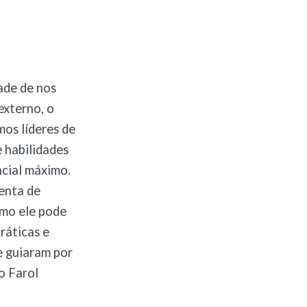
ade de nos
externo, o
os líderes de
 habilidades
ncial máximo.
menta de
omo ele pode
ráticas e
se guiaram por
o Farol