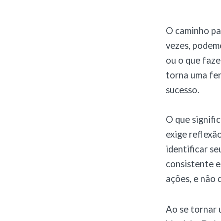
O caminho par
vezes, podemo
ou o que faze
torna uma fe
sucesso.
O que signifi
exige reflexã
identificar se
consistente e
ações, e não 
Ao se tornar 