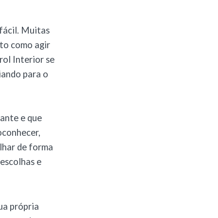
fácil. Muitas
rto como agir
ol Interior se
iando para o
tante e que
toconhecer,
alhar de forma
 escolhas e
ua própria