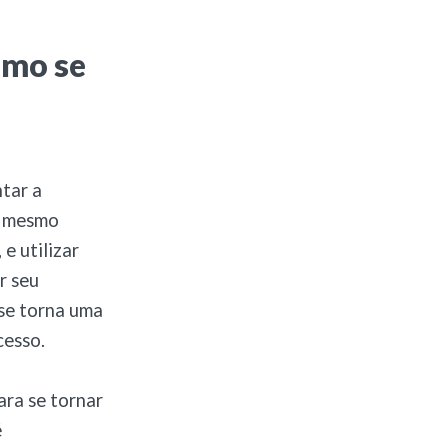
omo se
tar a
si mesmo
e utilizar
r seu
 se torna uma
cesso.
ara se tornar
é