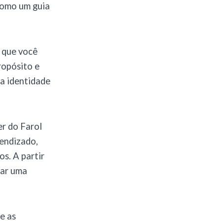
 como um guia
e que você
ropósito e
ua identidade
er do Farol
rendizado,
os. A partir
nar uma
e as