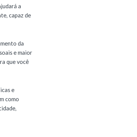
ajudará a
nte, capaz de
cimento da
soais e maior
ara que você
icas e
têm como
cidade,