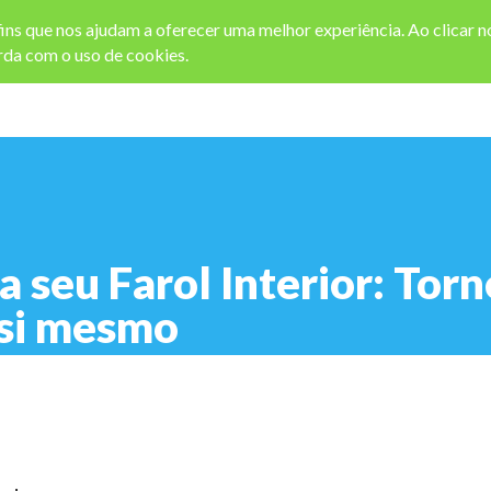
afins que nos ajudam a oferecer uma melhor experiência. Ao clicar 
da com o uso de cookies.
 seu Farol Interior: Tor
 si mesmo
elflider.com.br