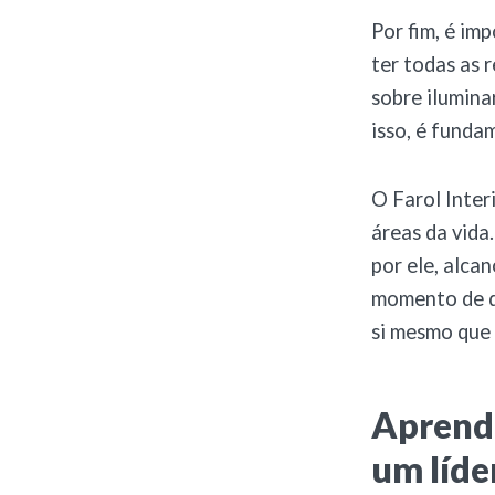
Por fim, é im
ter todas as 
sobre ilumina
isso, é funda
O Farol Inter
áreas da vida
por ele, alca
momento de de
si mesmo que 
Aprenda
um líde