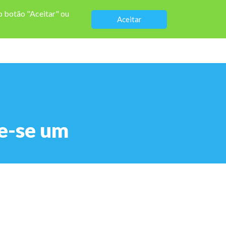
no botão "Aceitar" ou
Aceitar
Sobre
ne-se um