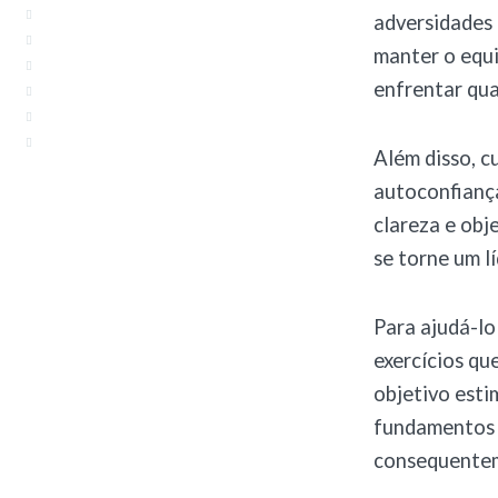
adversidades 
manter o equi
enfrentar qu
Além disso, c
autoconfiança
clareza e obj
se torne um l
Para ajudá-lo
exercícios qu
objetivo esti
fundamentos e
consequenteme