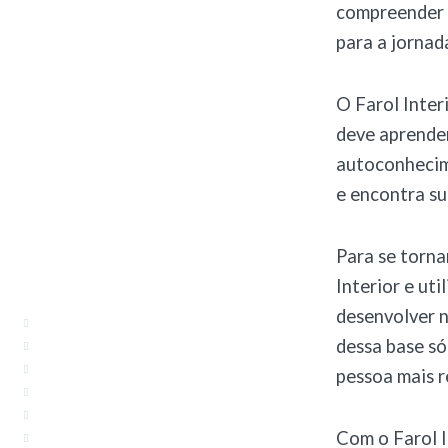
compreender o
para a jornad
O Farol Inter
deve aprender
autoconhecime
e encontra su
Para se torna
Interior e uti
desenvolver n
dessa base só
pessoa mais r
Com o Farol I