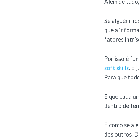
Além de tudo
Se alguém nos
que a informa
fatores intrí
Por isso é f
soft skills
. E 
Para que todo
E que cada um
dentro de ter
É como se a e
dos outros. 