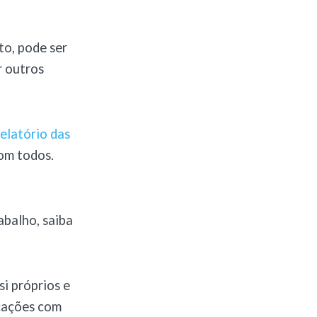
to, pode ser
r outros
elatório das
com todos.
abalho, saiba
i próprios e
cações com