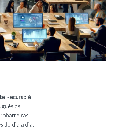
te Recurso é
uguês os
crobarreiras
 do dia a dia.