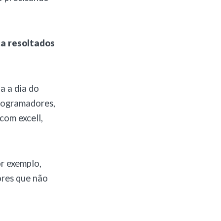
a resoltados
a a dia do
programadores,
com excell,
r exemplo,
ores que não